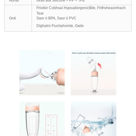
Ábhar
Grád Bia Silicone + PP + TPE
Friotóir Cobhsaí HypoallergenicBite, Frithsheasmhach
Tear
Gné
Saor ó BPA, Saor ó PVC
Díghalrú Fiuchphointe, Gaile