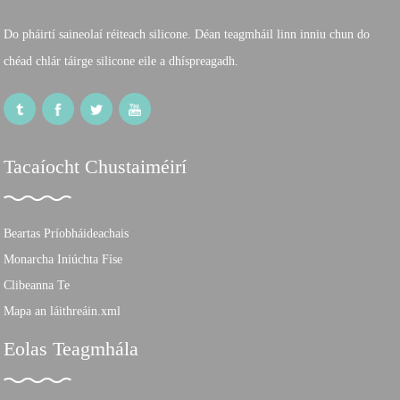
Do pháirtí saineolaí réiteach silicone. Déan teagmháil linn inniu chun do
chéad chlár táirge silicone eile a dhíspreagadh.
Tacaíocht Chustaiméirí
Beartas Príobháideachais
Monarcha Iniúchta Físe
Clibeanna Te
Mapa an láithreáin.xml
Eolas Teagmhála