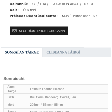
Deimhniú:
CE / FDA / BPA SAOR IN AISCE / EN71-3
Aois:
Ó 6 mhí
Próiseas Déantúsaíochta:
Múnlú Instealladh LSR
SEOL RÍOMHPHOST CHUGAINN
SONRAÍ AN TÁIRGE
CLIBEANNA TÁIRGÍ
Sonraíocht
Ainm
Fothaire Leanbh Silicone
Táirge
Dath
Buí, Gorm, Bándearg, Coiréil, Bán
Méid
205mm * 55mm * 55mm