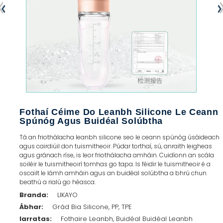
Fothaí Céime Do Leanbh Silicone Le Ceann
Spúnóg Agus Buidéal Solúbtha
Tá an friothálacha leanbh silicone seo le ceann spúnóg úsáideach
agus cairdiúil don tuismitheoir. Púdar torthaí, sú, anraith leigheas
agus gránach ríse, is leor friothálacha amháin. Cuidíonn an scála
soiléir le tuismitheoirí tomhas go tapa. Is féidir le tuismitheoir é a
oscailt le lámh amháin agus an buidéal solúbtha a bhrú chun
beathú a rialú go héasca.
Branda:
LIKAYO
Ábhar:
Grád Bia Silicone, PP, TPE
Iarratas:
Fothaire Leanbh, Buidéal Buidéal Leanbh