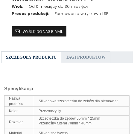
Wiek:
Od 0 miesięcy do 36 miesięcy
Proces produkcji:
Formowanie wtryskowe LSR
WYŚLIJ DO NAS E-MAIL
SZCZEGÓŁY PRODUKTU
TAGI PRODUKTÓW
Specyfikacja
Nazwa
Silikonowa szczoteczka do zębów dla niemowląt
produktu
Kolor
Przezroczysty
Szczoteczka do zębów 55mm * 25mm
Rozmiar
Przenośny futerał 70mm * 40mm
Materiał
Silikon spożywczy