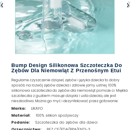
Bump Design Silikonowa Szczoteczka Do
Zębów Dla Niemowląt Z Przenośnym Etui
Regularne czyszczenie dziąseł, zębów i języka dziecka to dobry
sposób na rozwój zębów dziecka i zdrowie jamy ustnej. 100%
silikonowa szczoteczka do zębów dla niemowląt pomoże ci. Miękka
szczoteczka z guzkiem masuje dziąsła i usta dziecka, ale jest
nieszkodliwa. Można go myć i dezynfekować przez gotowanie.
Marka:
LIKAYO
Materiał:
100% silikon spożywczy
Podanie:
Szczoteczka do zębów dla dzieci
Orzecznictwo:
BEZ CE/FDA/BPA/EN71-3