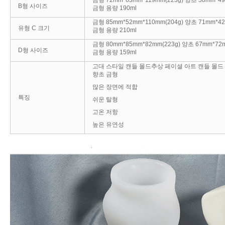
금형 72mm*63mm*119mm(223g) 양초 58mm*4
B형 사이즈
금형 용량 190ml
금형 85mm*52mm*110mm(204g) 양초 71mm*4
유형 C 크기
금형 용량 210ml
금형 80mm*85mm*82mm(223g) 양초 67mm*72
D형 사이즈
금형 용량 159ml
고대 스타일 캔들 몰드추상 페이셜 아트 캔들 몰드
향초 금형
많은 장면에 적합
특징
쉬운 탈형
고온 저항
높은 유연성