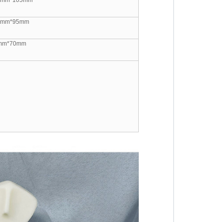
9mm*105mm
2mm*95mm
mm*70mm