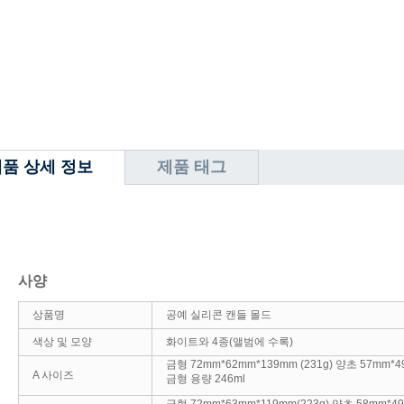
품 상세 정보
제품 태그
사양
상품명
공예 실리콘 캔들 몰드
색상 및 모양
화이트와 4종(앨범에 수록)
금형 72mm*62mm*139mm (231g) 양초 57mm*
A 사이즈
금형 용량 246ml